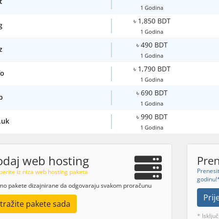
t
1 Godina
৳ 1,850 BDT
g
1 Godina
৳ 490 BDT
z
1 Godina
৳ 1,790 BDT
fo
1 Godina
৳ 690 BDT
p
1 Godina
৳ 990 BDT
.uk
1 Godina
daj web hosting
Pre
Prenesit
erite iz niza web hosting paketa
godinu!
o pakete dizajnirane da odgovaraju svakom proračunu
Pri
stražite pakete sada
* Isklj