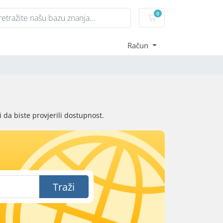
0
Košarica
Račun
 da biste provjerili dostupnost.
Traži