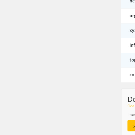
.ne
.or
.xy
.in
.to
.co
Do
Odab
Imam
I