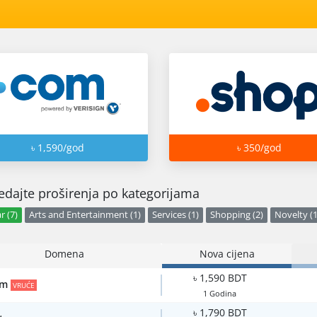
৳ 1,590/god
৳ 350/god
edajte proširenja po kategorijama
r (7)
Arts and Entertainment (1)
Services (1)
Shopping (2)
Novelty (1
Domena
Nova cijena
৳ 1,590 BDT
om
VRUĆE
1 Godina
৳ 1,790 BDT