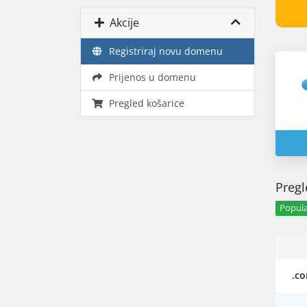
Akcije
Registriraj novu domenu
Prijenos u domenu
Pregled košarice
Pregl
Popula
.c